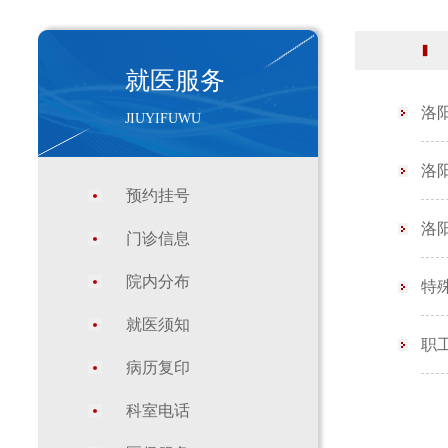
就医服务
洛
JIUYIFUWU
洛
预约挂号
洛
门诊信息
院内分布
特
就医须知
职
病历复印
科室电话