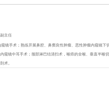
副主任
内窥镜手术；熟练开展鼻腔、鼻窦良性肿瘤、恶性肿瘤内窥镜下
耳内窥镜中耳手术；颈部淋巴结清扫术，喉癌的全喉、垂直半喉
解剖术。