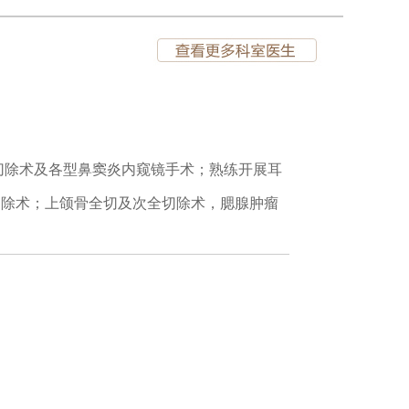
切除术及各型鼻窦炎内窥镜手术；熟练开展耳
切除术；上颌骨全切及次全切除术，腮腺肿瘤