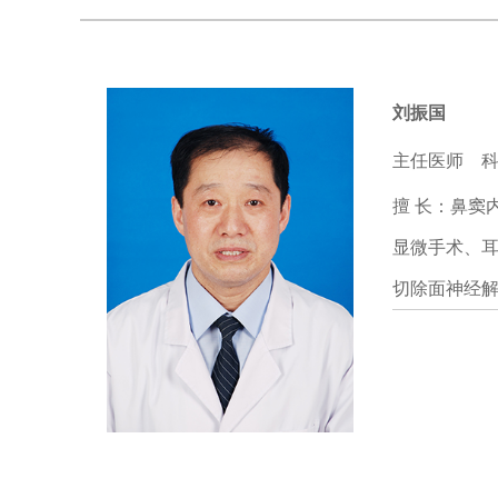
刘振国
主任医师
科
擅 长：鼻窦
显微手术、
切除面神经