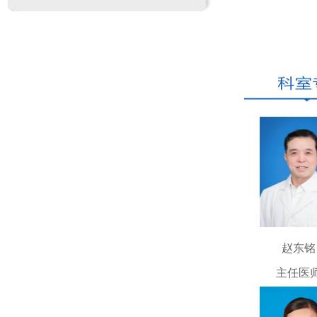
治疗室；听功
镜、电子鼻咽
洛阳市第
国家耳鼻咽喉
耳鼻喉咽
处于本地区领
开展手术
术、前颅底重
桃体切除、腺
年来开展以上各
赵东铭
我院自制
鼻窦炎在口服
主任医
剂、利咽浓缩
就诊。