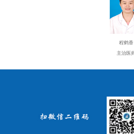
2022
负责重点专科
科在科室管理
医疗技术方面
程鹤香
者方面的先进
主治医
科室不断
以及颅底肿瘤