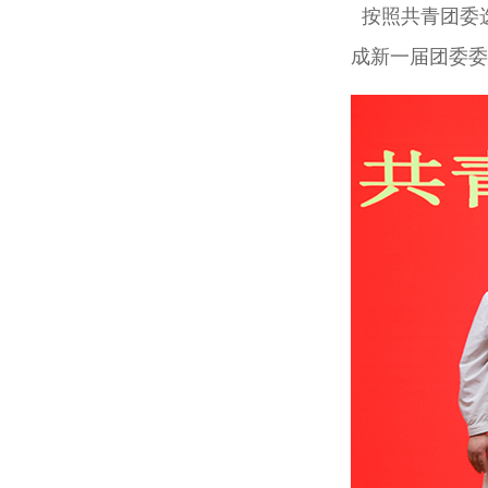
按照
共青
团委
成新一届
团委
委