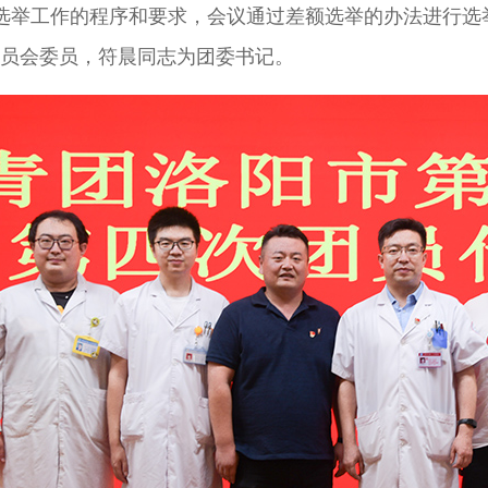
选举工作的程序和要求，会议通过差额选举的办法
进行
选
员会委员，
符晨
同志为
团委
书记。