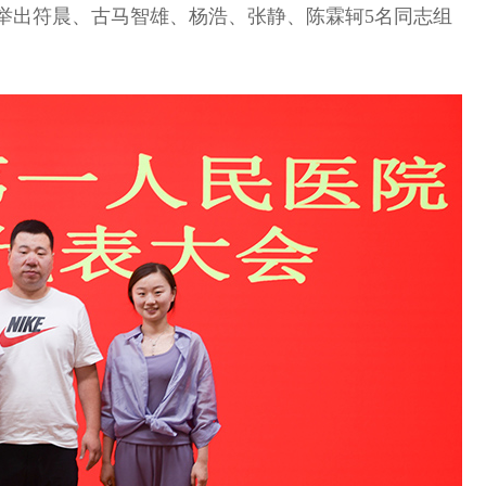
举
出
符晨、
古马智雄
、
杨浩
、
张静
、
陈霖轲
5
名同志组