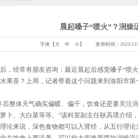
晨起嗓子“喷火”？润燥
字体【
大
中
小
】
发布时间：2025/12/23
热后，经常有朋友咨询：最近晨起后感觉嗓子
“喷
水果茶？上周，记者带着这个问题来到洛阳市第
冬后整体天气确实偏暖、偏干，饮食还是要关注
萝卜、大白菜等等。”该科室副主任耿高璞介绍，
理论来说，深色食物都可以入肾经，从五行理论