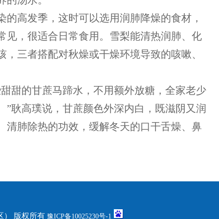
养的汤水。”
染的高发季，这时可以选用润肺降燥的食材，
常见，很适合日常食用。雪梨能清热润肺、化
咳，三者搭配对秋燥或干燥环境导致的咳嗽、
些甜甜的甘蔗马蹄水，不用额外放糖，全家老少
。”耿高璞说，甘蔗颜色外深内白，既滋阴又润
、清肺除热的功效，缓解冬天的口干舌燥、鼻
） 版权所有
豫ICP备10025230号-1