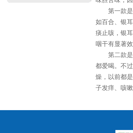
味胜苦味，因
第一款
如百合、银耳
痰止咳，银耳
咽干有显著效
第二款
都爱喝。不过
燥，以前都是
子发痒、咳嗽