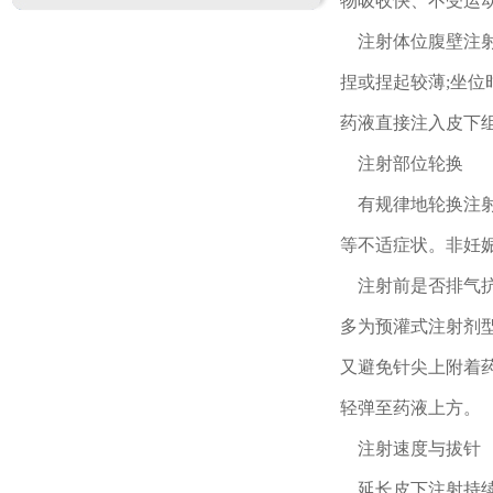
物吸收快、不受运动
注射体位腹壁注射
捏或捏起较薄;坐位
药液直接注入皮下组
注射部位轮换
有规律地轮换注射
等不适症状。非妊
注射前是否排气抗
多为预灌式注射剂型
又避免针尖上附着药
轻弹至药液上方。
注射速度与拔针
延长皮下注射持续