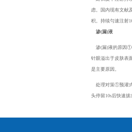
虑。国内现有文献及
积。持续匀速注射10
渗(漏)液
渗(漏)液的原因
针眼溢出于皮肤表
是主要原因。
处理对策①预灌式
头停留10s后快速