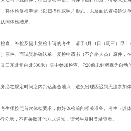
人员可下载附件，提出复检申请。附件下载打印后，按要求填写
前，将体检复检申请书以扫描件或照片形式，以及面试资格确认单、身份
生认同体检结果。
检查、补检及提出复检申请的考生，请于3月11日（周三）早上7
证）原件、面试资格确认单、复检申请书（不合格人员）原件，
叉口东北角向北500米）集中参加检查。7:20前未到者视为自动
生务必在规定时间之内到达集合地点，避免出现因迟到无法参加
的考生须按照首次体检要求，做好体检前的相关准备。考生（以
进行公示，不再采取其他方式通知，请考生及时登录查看。